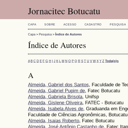
Jornacitec Botucatu
CAPA
SOBRE
ACESSO
CADASTRO
PESQUISA
Capa
>
Pesquisa
>
Índice de Autores
Índice de Autores
A
B
C
D
E
F
G
H
I
J
K
L
M
N
O
P
Q
R
S
T
U
V
W
X
Y
Z
Toda(o)s
A
Almeida, Gabriel dos Santos
, Faculdade de Te
Almeida, Gabriel Pupim de
, Fatec Botucatu
Almeida, Gabriela Brisola
, Unifsp
Almeida, Gislene Oliveira
, FATEC - Botucatu
Almeida, Isabela Alves de
, Graduanda em Eng
Faculdade de Ciências Agronômicas, Botucat
Almeida, Isaias Roberto
, Fatec Botucatu
Almeida, José Antônio Castanho de
, Fatec Ita