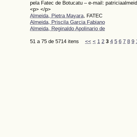
pela Fatec de Botucatu – e-mail: patriciaalm
<p> </p>
Almeida, Pietra Mayara
, FATEC
Almeida, Priscila Garcia Fabiano
Almeida, Reginaldo Apolinario de
51 a 75 de 5714 itens
<<
<
1
2
3
4
5
6
7
8
9