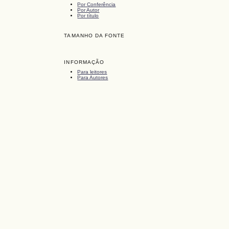
Por Conferência
Por Autor
Por título
TAMANHO DA FONTE
INFORMAÇÃO
Para leitores
Para Autores