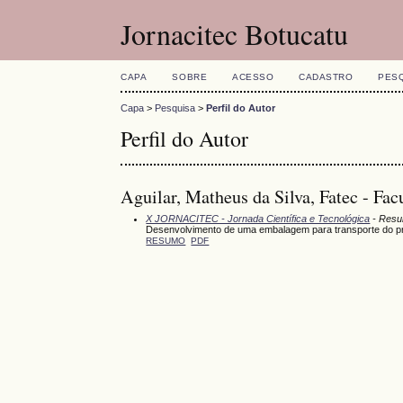
Jornacitec Botucatu
CAPA
SOBRE
ACESSO
CADASTRO
PES
Capa
>
Pesquisa
>
Perfil do Autor
Perfil do Autor
Aguilar, Matheus da Silva, Fatec - Fa
X JORNACITEC - Jornada Científica e Tecnológica
- Resu
Desenvolvimento de uma embalagem para transporte do pr
RESUMO
PDF