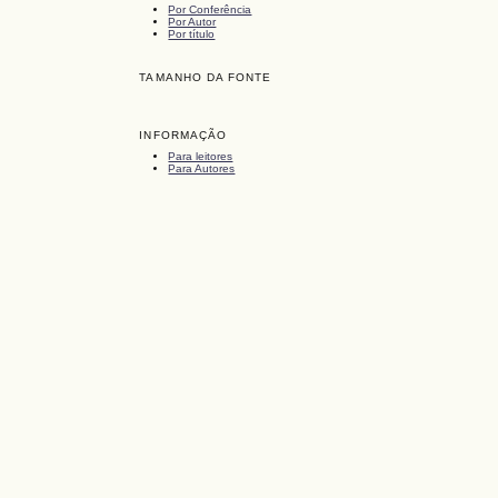
Por Conferência
Por Autor
Por título
TAMANHO DA FONTE
INFORMAÇÃO
Para leitores
Para Autores