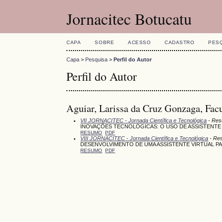
Jornacitec Botucatu
CAPA
SOBRE
ACESSO
CADASTRO
PES
Capa
>
Pesquisa
>
Perfil do Autor
Perfil do Autor
Aguiar, Larissa da Cruz Gonzaga, Fac
VII JORNACITEC - Jornada Científica e Tecnológica
- Res
INOVAÇÕES TECNOLÓGICAS: O USO DE ASSISTENTE 
RESUMO
PDF
VIII JORNACITEC - Jornada Científica e Tecnológica
- Re
DESENVOLVIMENTO DE UMA ASSISTENTE VIRTUAL PAR
RESUMO
PDF