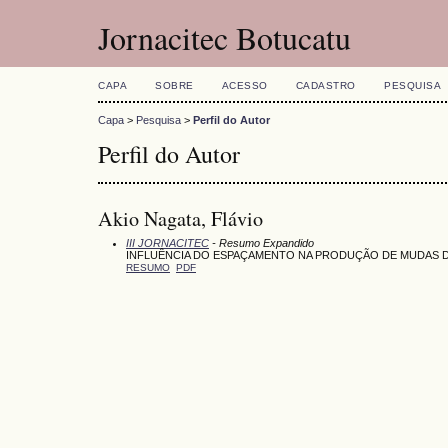
Jornacitec Botucatu
CAPA
SOBRE
ACESSO
CADASTRO
PESQUISA
Capa
>
Pesquisa
>
Perfil do Autor
Perfil do Autor
Akio Nagata, Flávio
III JORNACITEC
- Resumo Expandido
INFLUÊNCIA DO ESPAÇAMENTO NA PRODUÇÃO DE MUDAS DE Euc
RESUMO
PDF