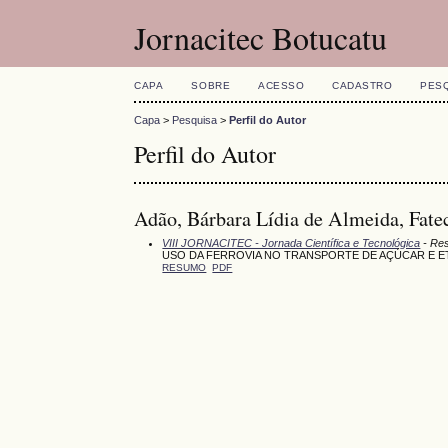
Jornacitec Botucatu
CAPA
SOBRE
ACESSO
CADASTRO
PES
Capa
>
Pesquisa
>
Perfil do Autor
Perfil do Autor
Adão, Bárbara Lídia de Almeida, Fatec
VIII JORNACITEC - Jornada Científica e Tecnológica
- Re
USO DA FERROVIA NO TRANSPORTE DE AÇÚCAR E E
RESUMO
PDF