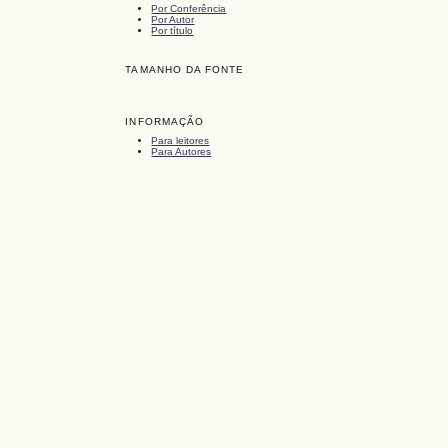
Por Conferência
Por Autor
Por título
TAMANHO DA FONTE
INFORMAÇÃO
Para leitores
Para Autores