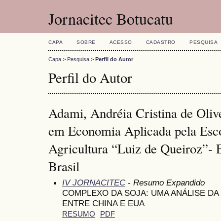
Jornacitec Botucatu
CAPA
SOBRE
ACESSO
CADASTRO
PESQUISA
Capa
>
Pesquisa
>
Perfil do Autor
Perfil do Autor
Adami, Andréia Cristina de Oli
em Economia Aplicada pela Esco
Agricultura “Luiz de Queiroz”-
Brasil
IV JORNACITEC
- Resumo Expandido
COMPLEXO DA SOJA: UMA ANÁLISE D
ENTRE CHINA E EUA
RESUMO
PDF